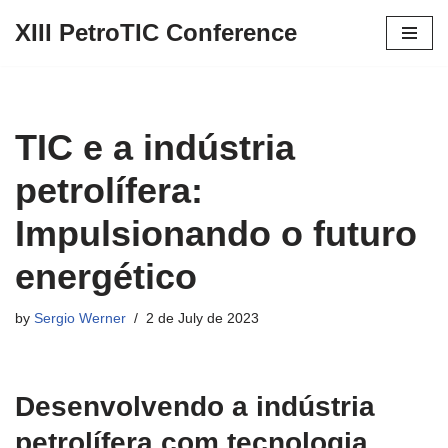
Observação:
XIII PetroTIC Conference
este
Skip
site
to
inclui
content
um
sistema
TIC e a indústria
de
petrolífera:
acessibilidade.
Impulsionando o futuro
energético
by
Sergio Werner
2 de July de 2023
Desenvolvendo a indústria
petrolífera com tecnologia